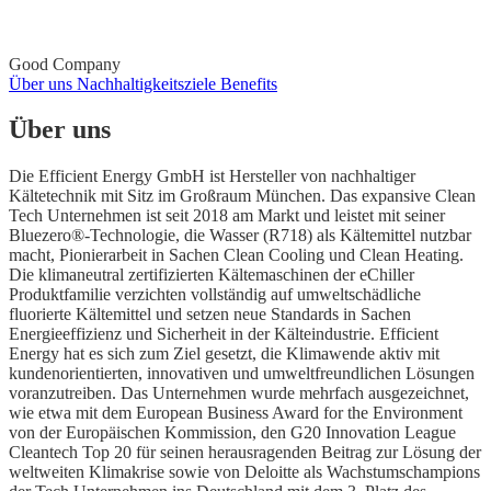
Good Company
Über uns
Nachhaltigkeitsziele
Benefits
Über uns
Die Efficient Energy GmbH ist Hersteller von nachhaltiger
Kältetechnik mit Sitz im Großraum München. Das expansive Clean
Tech Unternehmen ist seit 2018 am Markt und leistet mit seiner
Bluezero®-Technologie, die Wasser (R718) als Kältemittel nutzbar
macht, Pionierarbeit in Sachen Clean Cooling und Clean Heating.
Die klimaneutral zertifizierten Kältemaschinen der eChiller
Produktfamilie verzichten vollständig auf umweltschädliche
fluorierte Kältemittel und setzen neue Standards in Sachen
Energieeffizienz und Sicherheit in der Kälteindustrie. Efficient
Energy hat es sich zum Ziel gesetzt, die Klimawende aktiv mit
kundenorientierten, innovativen und umweltfreundlichen Lösungen
voranzutreiben. Das Unternehmen wurde mehrfach ausgezeichnet,
wie etwa mit dem European Business Award for the Environment
von der Europäischen Kommission, den G20 Innovation League
Cleantech Top 20 für seinen herausragenden Beitrag zur Lösung der
weltweiten Klimakrise sowie von Deloitte als Wachstumschampions