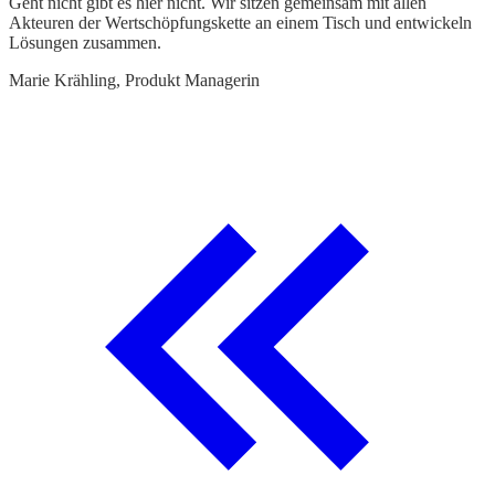
Geht nicht gibt es hier nicht. Wir sitzen gemeinsam mit allen
"
Akteuren der Wertschöpfungskette an einem Tisch und entwickeln
d
Lösungen zusammen.
H
Marie Krähling, Produkt Managerin