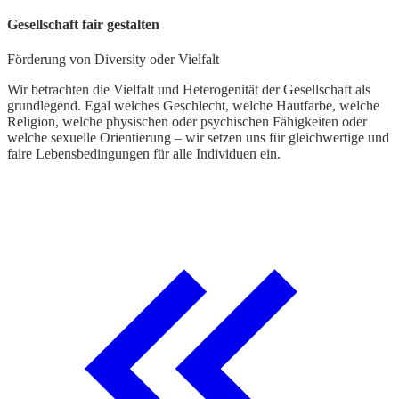
W
Gesellschaft fair gestalten
A
Förderung von Diversity oder Vielfalt
W
z
Wir betrachten die Vielfalt und Heterogenität der Gesellschaft als
S
grundlegend. Egal welches Geschlecht, welche Hautfarbe, welche
h
Religion, welche physischen oder psychischen Fähigkeiten oder
welche sexuelle Orientierung – wir setzen uns für gleichwertige und
faire Lebensbedingungen für alle Individuen ein.