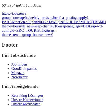
60439 Frankfurt am Main
https://jobs.rewe-
group.com/sap/bc/webdynpro/sap/hrrcf_a_posting_apply?
PARAM=cG9zdF9pbnN0X2d1aWQ9NEE1RUM5MUIzQTBBMUV
theme=touristik_new&sap-client=010&sap-language=DE&sap-wd-
configid=ZRC_TOURISTIK&sap-
theme=rewe_group_boerse_new#
Footer
Für Jobsuchende
Job finden
GoodCompanies
Magazin
Newsletter
Für Arbeitgebende
Recruiting Lösungen
Unsere Nutzer*innen
Unsere Mediadaten