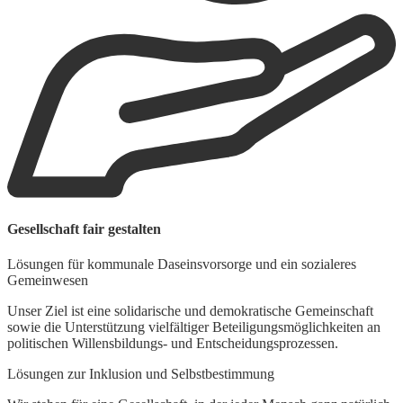
W
Gesellschaft fair gestalten
B
Lösungen für kommunale Daseinsvorsorge und ein sozialeres
W
Gemeinwesen
O
E
Unser Ziel ist eine solidarische und demokratische Gemeinschaft
u
sowie die Unterstützung vielfältiger Beteiligungsmöglichkeiten an
politischen Willensbildungs- und Entscheidungsprozessen.
F
Lösungen zur Inklusion und Selbstbestimmung
M
e