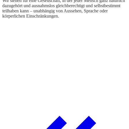
Wir stehen für eine Gesellschaft, in der jeder Mensch ganz natürlich
d
dazugehört und ausnahmslos gleichberechtigt und selbstbestimmt
s
teilhaben kann – unabhängig von Aussehen, Sprache oder
körperlichen Einschränkungen.
F
W
M
W
n
A
W
z
S
h