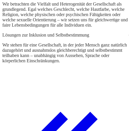
s
Wir betrachten die Vielfalt und Heterogenität der Gesellschaft als
u
grundlegend. Egal welches Geschlecht, welche Hautfarbe, welche
Religion, welche physischen oder psychischen Fähigkeiten oder
V
welche sexuelle Orientierung – wir setzen uns für gleichwertige und
faire Lebensbedingungen für alle Individuen ein.
W
j
Lösungen zur Inklusion und Selbstbestimmung
u
w
Wir stehen für eine Gesellschaft, in der jeder Mensch ganz natürlich
dazugehört und ausnahmslos gleichberechtigt und selbstbestimmt
E
teilhaben kann – unabhängig von Aussehen, Sprache oder
körperlichen Einschränkungen.
W
G
p