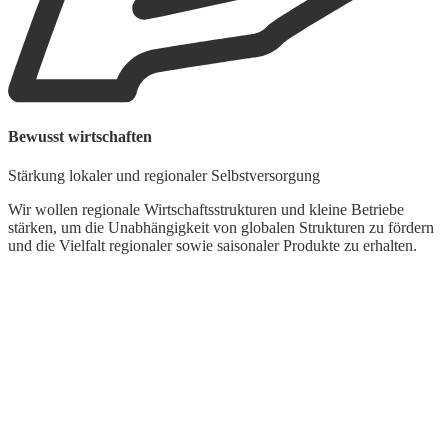
Bewusst wirtschaften
G
Stärkung lokaler und regionaler Selbstversorgung
L
Wir wollen regionale Wirtschaftsstrukturen und kleine Betriebe
stärken, um die Unabhängigkeit von globalen Strukturen zu fördern
und die Vielfalt regionaler sowie saisonaler Produkte zu erhalten.
U
s
p
L
W
d
t
k