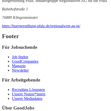
Bürgerstiftung Pfalz, Initiativgruppe Regionalwert AG für die Pfalz
Bahnhofstraße 1
76889 Klingenmünster
https://buergerstiftung-pfalz.de/regionalwert-ag-ig/
Footer
Für Jobsuchende
Job finden
GoodCompanies
Magazin
Newsletter
Für Arbeitgebende
Recruiting Lösungen
Unsere Nutzer*innen
Unsere Mediadaten
Über GoodJobs