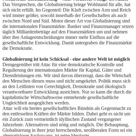
Das Versprechen, die Globalisierung bringe Wohlstand für alle, hat
sich nicht erfüllt. Im Gegenteil: Die Kluft zwischen Arm und Reich
wird immer größer, sowohl innerhalb der Gesellschaften als auch
zwischen Nord und Süd. Motor dieser Art von Globalisierung sind
die internationalen Finanzmärkte. Banker und Finanzmanager setzen
täglich Milliardenbeträge auf den Finanzmärkten um und nehmen
über ihre Anlageentscheidungen immer mehr Einfluss auf die
gesellschaftliche Entwicklung. Damit untergraben die Finanzmärkte
die Demokratie.
Globalisierung ist kein Schicksal - eine andere Welt ist möglich
Demgegenüber tritt Attac für eine demokratische Kontrolle und
Regulierung der internationalen Märkte für Kapital, Güter und
Dienstleistungen ein. Wir sind davon überzeugt, dass die Wirtschaft
den Menschen dienen muss und nicht umgekehrt. Politik muss sich
an den Leitlinien von Gerechtigkeit, Demokratie und ökologisch
verantwortbarer Entwicklung ausrichten. Nur so kann die durch die
kapitalistische Wirtschaftsweise entstehende gesellschaftliche
Ungleichheit ausgeglichen werden.
Attac will ein breites gesellschaftliches Bündnis als Gegenmacht zu
den entfesselten Kräften der Märkte bilden. Dabei geht es nicht um
ein Zurück zum vermeintlich idyllischen Zustand vergangener
Jahrzehnte. Alternativen sind nötig und möglich. Die Behauptung,
Globalisierung in ihrer jetzt herrschenden, neoliberalen Form sei ein
alternativloser Sachzwang, ist reine Ideologie.