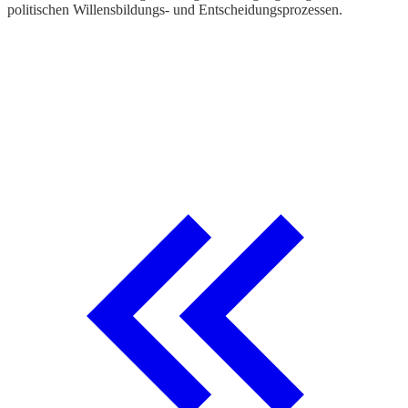
politischen Willensbildungs- und Entscheidungsprozessen.
A
W
z
S
h