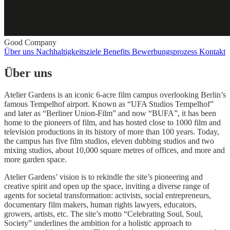
Good Company
Über uns
Nachhaltigkeitsziele
Benefits
Bewerbungsprozess
Kontakt
Über uns
Atelier Gardens is an iconic 6-acre film campus overlooking Berlin’s
famous Tempelhof airport. Known as “UFA Studios Tempelhof”
and later as “Berliner Union-Film” and now “BUFA”, it has been
home to the pioneers of film, and has hosted close to 1000 film and
television productions in its history of more than 100 years. Today,
the campus has five film studios, eleven dubbing studios and two
mixing studios, about 10,000 square metres of offices, and more and
more garden space.
Atelier Gardens’ vision is to rekindle the site’s pioneering and
creative spirit and open up the space, inviting a diverse range of
agents for societal transformation: activists, social entrepreneurs,
documentary film makers, human rights lawyers, educators,
growers, artists, etc. The site’s motto “Celebrating Soul, Soul,
Society” underlines the ambition for a holistic approach to