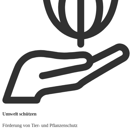
W
Umwelt schützen
L
Förderung von Tier- und Pflanzenschutz
U