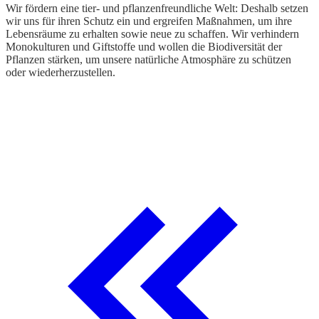
K
Wir fördern eine tier- und pflanzenfreundliche Welt: Deshalb setzen
w
wir uns für ihren Schutz ein und ergreifen Maßnahmen, um ihre
d
Lebensräume zu erhalten sowie neue zu schaffen. Wir verhindern
Monokulturen und Giftstoffe und wollen die Biodiversität der
A
Pflanzen stärken, um unsere natürliche Atmosphäre zu schützen
oder wiederherzustellen.
W
z
S
h