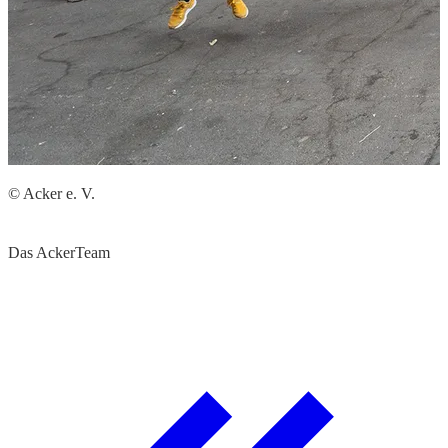
© Acker e. V.
©
E
Das AckerTeam
#