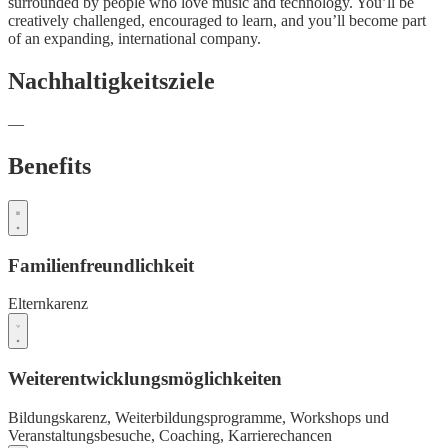
surrounded by people who love music and technology. You’ll be
creatively challenged, encouraged to learn, and you’ll become part
of an expanding, international company.
Nachhaltigkeitsziele
—
Benefits
Familienfreundlichkeit
Elternkarenz
Weiterentwicklungsmöglichkeiten
Bildungskarenz,
Weiterbildungsprogramme,
Workshops und
Veranstaltungsbesuche,
Coaching,
Karrierechancen