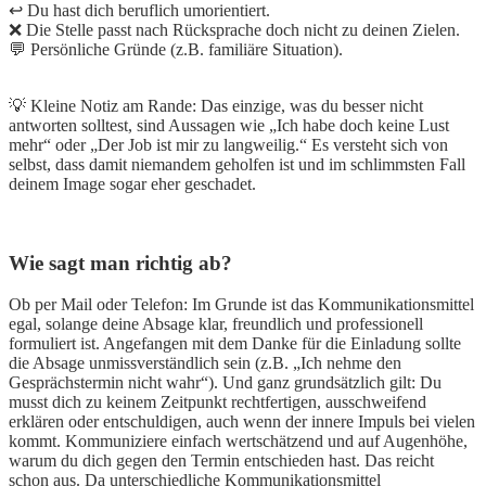
↩️ Du hast dich beruflich umorientiert.
❌ Die Stelle passt nach Rücksprache doch nicht zu deinen Zielen.
💬 Persönliche Gründe (z.B. familiäre Situation).
💡 Kleine Notiz am Rande: Das einzige, was du besser nicht
antworten solltest, sind Aussagen wie „Ich habe doch keine Lust
mehr“ oder „Der Job ist mir zu langweilig.“ Es versteht sich von
selbst, dass damit niemandem geholfen ist und im schlimmsten Fall
deinem Image sogar eher geschadet.
Wie sagt man richtig ab?
Ob per Mail oder Telefon: Im Grunde ist das Kommunikationsmittel
egal, solange deine Absage klar, freundlich und professionell
formuliert ist. Angefangen mit dem Danke für die Einladung sollte
die Absage unmissverständlich sein (z.B. „Ich nehme den
Gesprächstermin nicht wahr“). Und ganz grundsätzlich gilt: Du
musst dich zu keinem Zeitpunkt rechtfertigen, ausschweifend
erklären oder entschuldigen, auch wenn der innere Impuls bei vielen
kommt. Kommuniziere einfach wertschätzend und auf Augenhöhe,
warum du dich gegen den Termin entschieden hast. Das reicht
schon aus. Da unterschiedliche Kommunikationsmittel