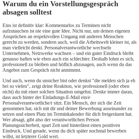
Warum du ein Vorstellungsgespräch
absagen solltest
Eins ist definitiv klar: Kommentarlos zu Terminen nicht
aufzutauchen ist nie eine gute Idee. Nicht nur, um deinen eigenen
Ansprüchen an respektvollen Umgang mit anderen Menschen
gerecht zu werden, sondern auch, weil die Arbeitswelt kleiner ist, als
man vielleicht denkt. Personalverantwortliche wechseln
Unternehmen, Netzwerke wachsen – und ein guter Eindruck bleibt
genauso haften wie eben auch ein schlechter. Deshalb lohnt es sich,
professionell zu bleiben und höflich abzusagen, auch wenn du das
Angebot zum Gespräch nicht annimmst.
Und auch, wenn du unsicher bist oder denkst "die melden sich ja eh
bei so vielen", zeigt deine Reaktion, wie professionell (oder eben
nicht) du mit einer solchen Situation umgehst. Denke immer daran,
dass auch hinter der Einladungs-E-Mail ein/e
Personalverantwortliche/r sitzt. Ein Mensch, der sich die Zeit
genommen hat, sich mit dir und deiner Bewerbung auseinander zu
setzen und einen Platz im Terminkalender für dich freigeräumt hat.
Wer absagt, gibt also der verantwortlichen Person
Planungssicherheit, spart Zeit und hinterlässt einen positiven
Eindruck. Und gerade, wenn du dich später nochmal bewerben
willst, ist letzterer Gold wert.