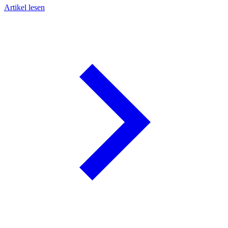
D
Artikel lesen
u
G
A