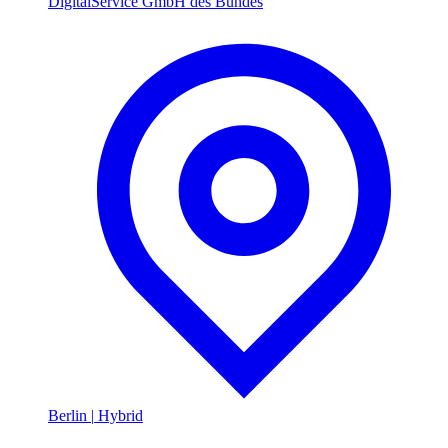
DigitalService GmbH des Bundes
Berlin
|
Hybrid