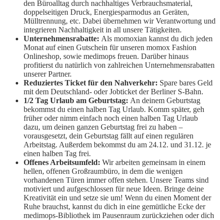
den Büroalltag durch nachhaltiges Verbrauchsmaterial,
doppelseitigen Druck, Energiesparmodus an Geräten,
Mülltrennung, etc. Dabei übernehmen wir Verantwortung und
integrieren Nachhaltigkeit in all unsere Tätigkeiten.
Unternehmensrabatte:
Als momoxian kannst du dich jeden
Monat auf einen Gutschein für unseren momox Fashion
Onlineshop, sowie medimops freuen. Darüber hinaus
profitierst du natürlich von zahlreichen Unternehmensrabatten
unserer Partner.
Reduziertes Ticket für den Nahverkehr:
Spare bares Geld
mit dem Deutschland- oder Jobticket der Berliner S-Bahn.
1/2 Tag Urlaub am Geburtstag:
An deinem Geburtstag
bekommst du einen halben Tag Urlaub. Komm später, geh
früher oder nimm einfach noch einen halben Tag Urlaub
dazu, um deinen ganzen Geburtstag frei zu haben –
vorausgesetzt, dein Geburtstag fällt auf einen regulären
Arbeitstag. Außerdem bekommst du am 24.12. und 31.12. je
einen halben Tag frei.
Offenes Arbeitsumfeld:
Wir arbeiten gemeinsam in einem
hellen, offenen Großraumbüro, in dem die wenigen
vorhandenen Türen immer offen stehen. Unsere Teams sind
motiviert und aufgeschlossen für neue Ideen. Bringe deine
Kreativität ein und setze sie um! Wenn du einen Moment der
Ruhe brauchst, kannst du dich in eine gemütliche Ecke der
medimops-Bibliothek im Pausenraum zurückziehen oder dich