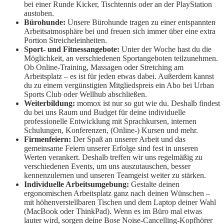
bei einer Runde Kicker, Tischtennis oder an der PlayStation
austoben.
Bürohunde:
Unsere Bürohunde tragen zu einer entspannten
Arbeitsatmosphäre bei und freuen sich immer über eine extra
Portion Streicheleinheiten.
Sport- und Fitnessangebote:
Unter der Woche hast du die
Möglichkeit, an verschiedenen Sportangeboten teilzunehmen.
Ob Online-Training, Massagen oder Stretching am
Arbeitsplatz – es ist für jeden etwas dabei. Außerdem kannst
du zu einem vergünstigten Mitgliedspreis ein Abo bei Urban
Sports Club oder Wellhub abschließen.
Weiterbildung:
momox ist nur so gut wie du. Deshalb findest
du bei uns Raum und Budget für deine individuelle
professionelle Entwicklung mit Sprachkursen, internen
Schulungen, Konferenzen, (Online-) Kursen und mehr.
Firmenfeiern:
Der Spaß an unserer Arbeit und das
gemeinsame Feiern unserer Erfolge sind fest in unseren
Werten verankert. Deshalb treffen wir uns regelmäßig zu
verschiedenen Events, um uns auszutauschen, besser
kennenzulernen und unseren Teamgeist weiter zu stärken.
Individuelle Arbeitsumgebung:
Gestalte deinen
ergonomischen Arbeitsplatz ganz nach deinen Wünschen –
mit höhenverstellbaren Tischen und dem Laptop deiner Wahl
(MacBook oder ThinkPad). Wenn es im Büro mal etwas
lauter wird, sorgen deine Bose Noise-Cancelling-Kopfhörer