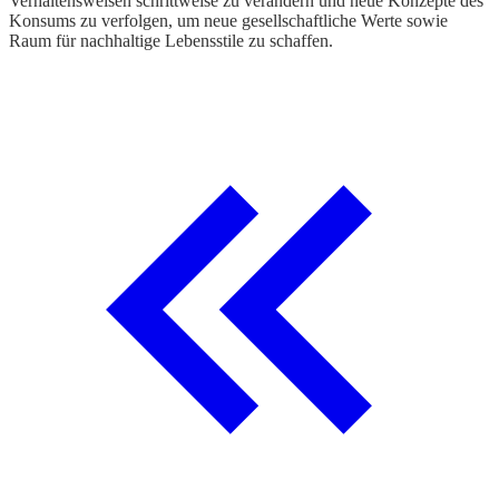
Verhaltensweisen schrittweise zu verändern und neue Konzepte des
b
Konsums zu verfolgen, um neue gesellschaftliche Werte sowie
p
Raum für nachhaltige Lebensstile zu schaffen.