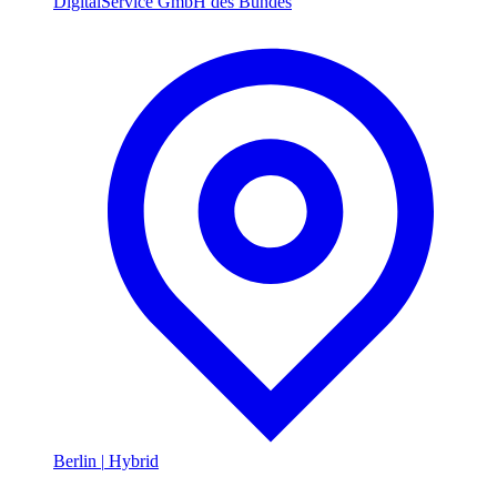
DigitalService GmbH des Bundes
Berlin
|
Hybrid