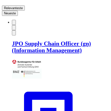
Relevanteste
Neueste
JPO Supply Chain Officer (gn)
(Information Management)