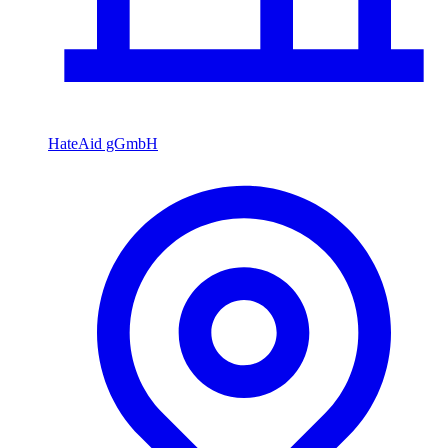
HateAid gGmbH