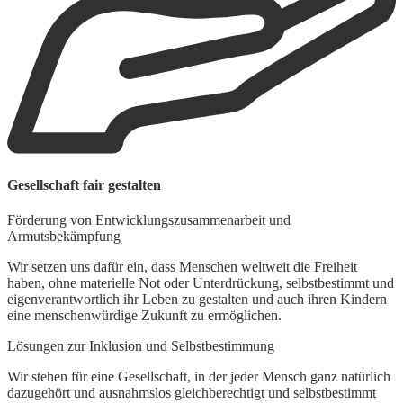
W
Gesellschaft fair gestalten
L
Förderung von Entwicklungszusammenarbeit und
U
Armutsbekämpfung
K
w
Wir setzen uns dafür ein, dass Menschen weltweit die Freiheit
d
haben, ohne materielle Not oder Unterdrückung, selbstbestimmt und
eigenverantwortlich ihr Leben zu gestalten und auch ihren Kindern
A
eine menschenwürdige Zukunft zu ermöglichen.
W
Lösungen zur Inklusion und Selbstbestimmung
z
S
Wir stehen für eine Gesellschaft, in der jeder Mensch ganz natürlich
h
dazugehört und ausnahmslos gleichberechtigt und selbstbestimmt